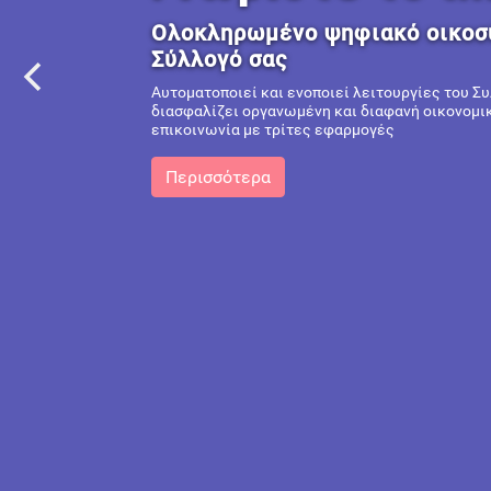
Ιατρείου
Από τη γραφειοκ
λύση 360° που εν
χρόνο.
Στην think.gr AE, δεν χτί
οικοσύστημα για τον σύγχρ
μια απλή, καθημερινή ροή.
Περισσότερα