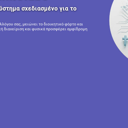
 σας.
ρατία στην αυτοματοποίηση. Μια custom
ώνει τον Ιατρό με τον Ασθενή, σε πραγματικ
σαμε απλώς άλλο ένα software. Δημιουργήσαμε το πληρέστερο ψηφιακό
ονο ιατρό, μετατρέποντας τις σύνθετες διοικητικές διαδικασίες σε