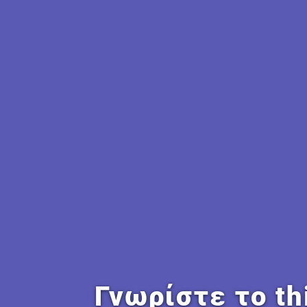
evivliar
«Νευρικ