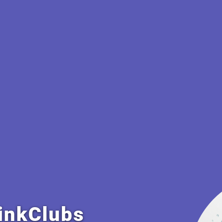
io: Το Ψηφιακό
ό Σύστημα» του