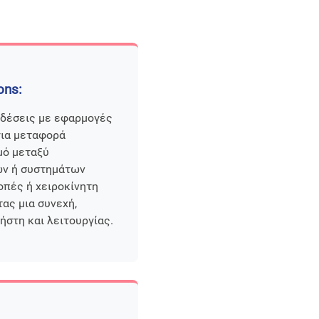
ons:
νδέσεις με εφαρμογές
 για μεταφορά
μό μεταξύ
ν ή συστημάτων
οπές ή χειροκίνητη
ας μια συνεχή,
ήστη και λειτουργίας.