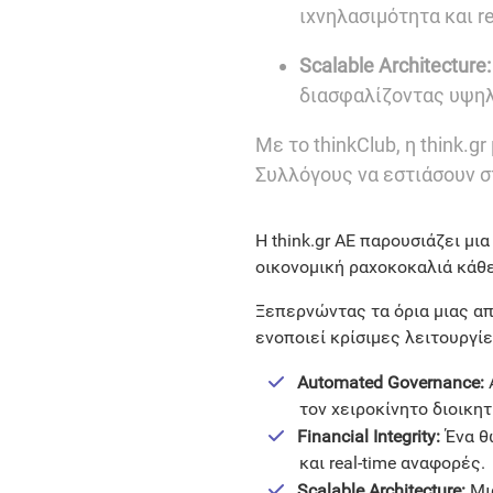
ιχνηλασιμότητα και r
Scalable Architecture:
διασφαλίζοντας υψηλ
Με το thinkClub, η think.
Συλλόγους να εστιάσουν σ
Η think.gr AE παρουσιάζει μ
οικονομική ραχοκοκαλιά κάθε
Ξεπερνώντας τα όρια μιας α
ενοποιεί κρίσιμες λειτουργί
Automated Governance:
τον χειροκίνητο διοικητ
Financial Integrity:
Ένα θω
και real-time αναφορές.
Scalable Architecture:
Μια