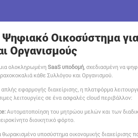
Το Ψηφιακό Οικοσύστημα γι
αι Οργανισμούς
ι μια ολοκληρωμένη
SaaS υποδομή
, σχεδιασμένη να ψη
ή ραχοκοκαλιά κάθε Συλλόγου και Οργανισμού.
 απλής εφαρμογής διαχείρισης, η πλατφόρμα λειτουργ
σιμες λειτουργίες σε ένα ασφαλές cloud περιβάλλον:
e:
Αυτοματοποίηση του μητρώου μελών και των διαδικ
ειροκίνητο διοικητικό φόρτο.
 θωρακισμένο υποσύστημα οικονομικής διαχείρισης πο