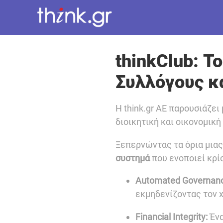
thinkClub: 
Συλλόγους κ
Η think.gr AE παρουσιάζε
διοικητική και οικονομικ
Ξεπερνώντας τα όρια μιας
συστημά
που ενοποιεί κρί
Automated Governanc
εκμηδενίζοντας τον χ
Financial Integrity:
Ένα