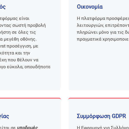
ός
Οικονομία
τφόρμας είναι
Η πλατφόρμα προσφέρει
ζοντας σωστή προβολή
λειτουργιών, επιτρέπον
ρήστη σε όλες τις
πληρώνει μόνο για τις 
τα μεγέθη οθόνης.
πραγματικά χρησιμοποιεί
rst προσέγγιση, με
κότητα και την
λέχη που θέλουν να
ογο εύκολα, οπουδήποτε
γίας
Συμμόρφωση GDPR
είται σε
υποδομές
Η Εφαρμογή για Συλλόγου