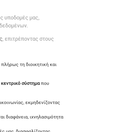
ες υποδομές μας,
 δεδομένων.
ς
, επιτρέποντας στους
 πλήρως τη διοικητική και
α
κεντρικό σύστημα
που
ικοινωνίας, εκμηδενίζοντας
ι διαφάνεια, ιχνηλασιμότητα
μές μας, διασφαλίζοντας