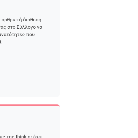
 αρθρωτή διάθεση
τας στο Σύλλογο να
δυνατότητες που
.
ς της think.gr έχει