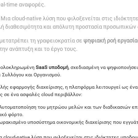
eal-time αναφορές.
Μια cloud-native λύση που φιλοξενείται στις ιδιόκτητ
ή διαθεσιμότητα και απόλυτη προστασία προσωπικών
gr μετατρέπει τη γραφειοκρατία σε
ψηφιακή ροή εργασία
την ανάπτυξη και το έργο τους.
ια ολοκληρωμένη
SaaS υποδομή
, σχεδιασμένη να ψηφιοποιήσει
 Συλλόγου και Οργανισμού.
πλής εφαρμογής διαχείρισης, η πλατφόρμα λειτουργεί ως έν
ες σε ένα ασφαλές cloud περιβάλλον:
Αυτοματοποίηση του μητρώου μελών και των διαδικασιών επ
ικό φόρτο.
ρακισμένο υποσύστημα οικονομικής διαχείρισης που εγγυάτα
 cloud-native λύση που φιλοξενείται στις ιδιόκτητες υποδο